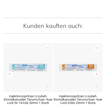
Kunden kauften auch:
nd
Injektionsspritzen U.zubeh.
Injektionsspritzen U.zubeh.
z
Einmalkanuelen Terumo/luer +luer
Einmalkanuelen Terumo/luer +luer
E
Lock Nr 14 0,6x 32mm 1 Stück
Lock 0,50x 25mm 1 Stück
P