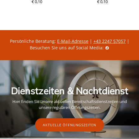
€ 0,10
P
€ 0,10
r
r
e
e
i
i
s
s
Persönliche Beratung:
E-Mail-Adresse
|
+43 2247 57057
|
Besuchen Sie uns auf Social Media:
Dienstzeiten & Nachtdienst
Hier finden Sie unsere aktuellen Bereitschaftsdienstzeiten und
unsere regulären Öffnungszeiten.
AKTUELLE ÖFFNUNGSZEITEN