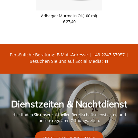
Arlberger Murmelin Öl (100 ml)
€ 27,40
Persönliche Beratung:
E-Mail-Adresse
|
+43 2247 57057
|
Besuchen Sie uns auf Social Media:
Dienstzeiten & Nachtdienst
Hier finden Sie unsere aktuellen Bereitschaftsdienstzeiten und
unsere regulären Öffnungszeiten.
AKTUELLE ÖFFNUNGSZEITEN