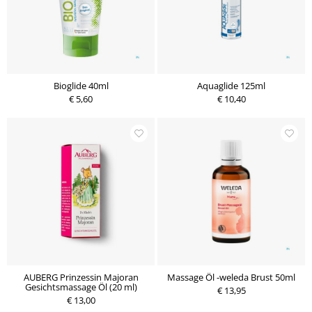
Bioglide 40ml
Aquaglide 125ml
€ 5,60
€ 10,40
AUBERG Prinzessin Majoran
Massage Öl -weleda Brust 50ml
Gesichtsmassage Öl (20 ml)
€ 13,95
€ 13,00