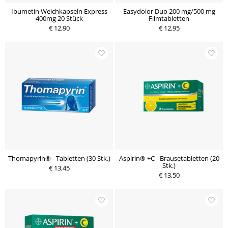
Ibumetin Weichkapseln Express
Easydolor Duo 200 mg/500 mg
400mg 20 Stück
Filmtabletten
€ 12,90
€ 12,95
Thomapyrin® - Tabletten (30 Stk.)
Aspirin® +C - Brausetabletten (20
Stk.)
€ 13,45
€ 13,50