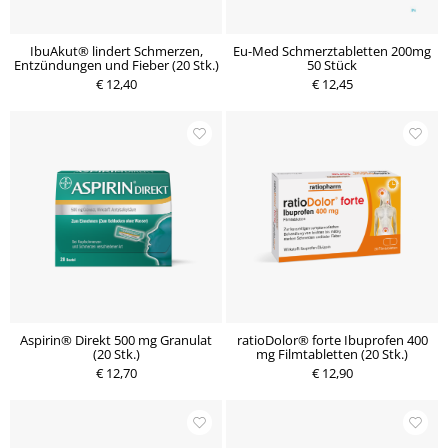
IbuAkut® lindert Schmerzen,
Eu-Med Schmerztabletten 200mg
Entzündungen und Fieber (20 Stk.)
50 Stück
€ 12,40
€ 12,45
Aspirin® Direkt 500 mg Granulat
ratioDolor® forte Ibuprofen 400
(20 Stk.)
mg Filmtabletten (20 Stk.)
€ 12,70
€ 12,90