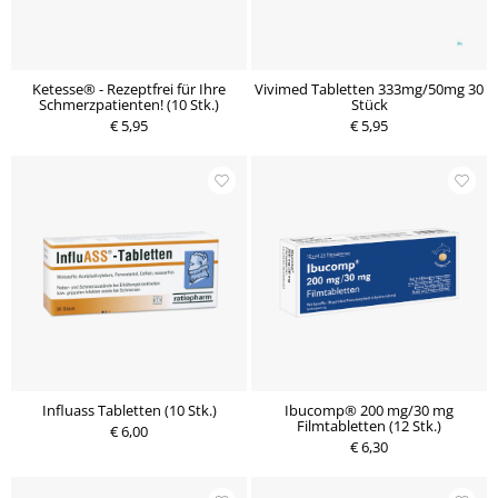
Ketesse® - Rezeptfrei für Ihre
Vivimed Tabletten 333mg/50mg 30
Schmerzpatienten! (10 Stk.)
Stück
€ 5,95
€ 5,95
Influass Tabletten (10 Stk.)
Ibucomp® 200 mg/30 mg
Filmtabletten (12 Stk.)
€ 6,00
€ 6,30