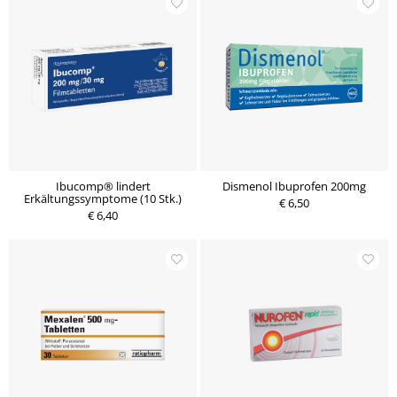
Ibucomp® lindert
Dismenol Ibuprofen 200mg
Erkältungssymptome (10 Stk.)
€ 6,50
€ 6,40