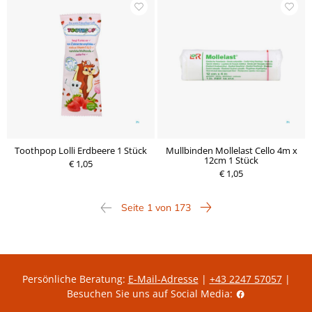
Toothpop Lolli Erdbeere 1 Stück
Mullbinden Mollelast Cello 4m x
12cm 1 Stück
€ 1,05
€ 1,05
Seite 1 von 173
Persönliche Beratung:
E-Mail-Adresse
|
+43 2247 57057
|
Besuchen Sie uns auf Social Media: