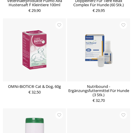
Veterinaerprodukte Pulmo Alfa
Doppelherz Für Tiere Relax
Hustensaft F Kleintiere 100ml
Complex Für Hunde (60 Stk.)
€ 29,90
€ 29,95
OMNi-BiOTiC® Cat & Dog, 60g
Nutribound -
Ergänzungsfuttermittel Für Hunde
€ 32,50
(3 Stk.)
€ 32,70