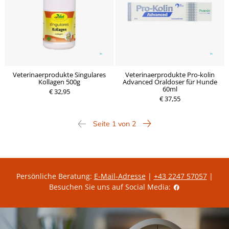
Veterinaerprodukte Singulares
Veterinaerprodukte Pro-kolin
Kollagen 500g
Advanced Oraldoser für Hunde
60ml
€ 32,95
€ 37,55
Seite 1 von 2
Persönliche Beratung:
E-Mail-Adresse
|
+43 2247 57057
|
Besuchen Sie uns auf Social Media: