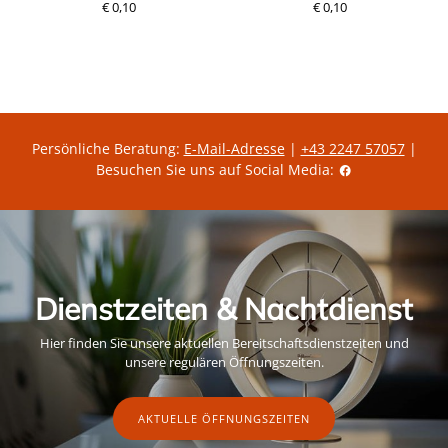
€ 0,10
P
€ 0,10
P
r
r
e
e
i
i
s
s
Persönliche Beratung:
E-Mail-Adresse
|
+43 2247 57057
|
Besuchen Sie uns auf Social Media:
Dienstzeiten & Nachtdienst
Hier finden Sie unsere aktuellen Bereitschaftsdienstzeiten und
unsere regulären Öffnungszeiten.
AKTUELLE ÖFFNUNGSZEITEN