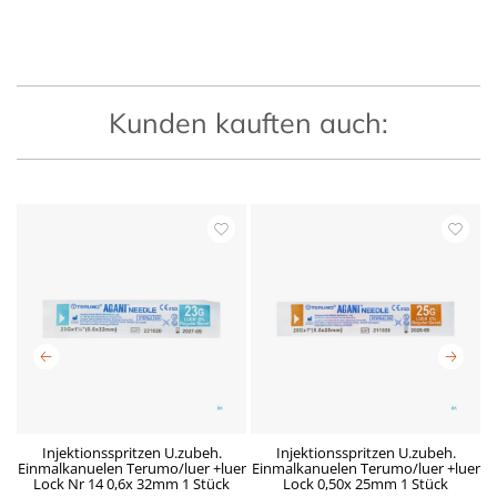
Kunden kauften auch:
-
Injektionsspritzen U.zubeh.
Injektionsspritzen U.zubeh.
L5
Einmalkanuelen Terumo/luer +luer
Einmalkanuelen Terumo/luer +luer
E
Lock Nr 14 0,6x 32mm 1 Stück
Lock 0,50x 25mm 1 Stück