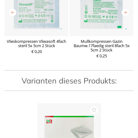
Vlieskompressen Vliwasoft 4fach
Mullkompressen Gazin
 1
steril 5x 5cm 2 Stück
Baumw.17faedig steril 8fach 5x
5cm 2 Stück
€ 0,20
P
€ 0,25
P
r
r
e
e
i
i
s
s
Varianten dieses Produkts: