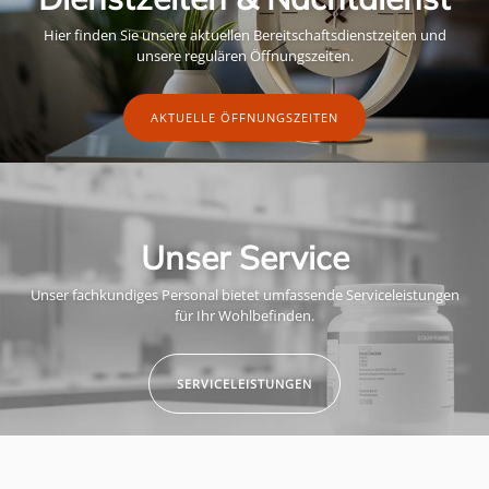
Hier finden Sie unsere aktuellen Bereitschaftsdienstzeiten und
unsere regulären Öffnungszeiten.
AKTUELLE ÖFFNUNGSZEITEN
Unser Service
Unser fachkundiges Personal bietet umfassende Serviceleistungen
für Ihr Wohlbefinden.
SERVICELEISTUNGEN