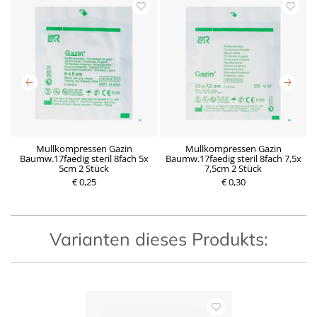
Mullkompressen Gazin
Mullkompressen Gazin
 1
Baumw.17faedig steril 8fach 5x
Baumw.17faedig steril 8fach 7,5x
5cm 2 Stück
7,5cm 2 Stück
€ 0,25
P
€ 0,30
P
r
r
e
e
i
i
s
s
Varianten dieses Produkts: