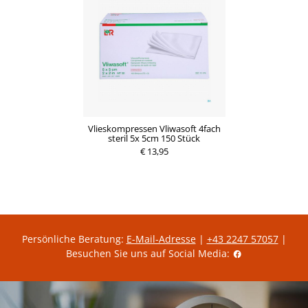
Vlieskompressen Vliwasoft 4fach
steril 5x 5cm 150 Stück
€ 13,95
Persönliche Beratung:
E-Mail-Adresse
|
+43 2247 57057
|
Besuchen Sie uns auf Social Media: