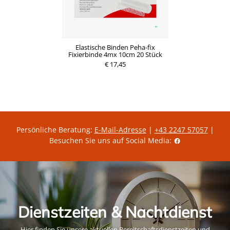
Elastische Binden Peha-fix
Fixierbinde 4mx 10cm 20 Stück
€ 17,45
Persönliche Beratung:
E-Mail-Adresse
|
+43 2247 57057
|
Besuchen Sie uns auf Social Media:
Dienstzeiten & Nachtdienst
Hier finden Sie unsere aktuellen Bereitschaftsdienstzeiten und