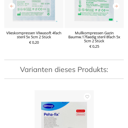
Vlieskompressen Vliwasoft 4fach
Mullkompressen Gazin
 1
steril 5x 5cm 2 Stück
Baumw.17faedig steril 8fach 5x
5cm 2 Stück
€ 0,20
P
€ 0,25
P
r
r
e
e
i
i
s
s
Varianten dieses Produkts: