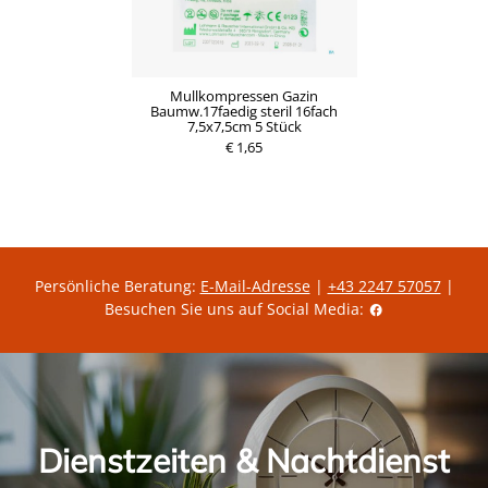
Mullkompressen Gazin
Baumw.17faedig steril 16fach
7,5x7,5cm 5 Stück
€ 1,65
Persönliche Beratung:
E-Mail-Adresse
|
+43 2247 57057
|
Besuchen Sie uns auf Social Media:
Dienstzeiten & Nachtdienst