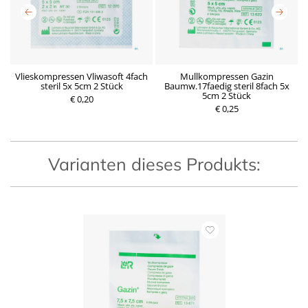
Vlieskompressen Vliwasoft 4fach
Mullkompressen Gazin
 1
steril 5x 5cm 2 Stück
Baumw.17faedig steril 8fach 5x
5cm 2 Stück
€ 0,20
P
€ 0,25
P
r
r
e
e
i
i
s
s
Varianten dieses Produkts: