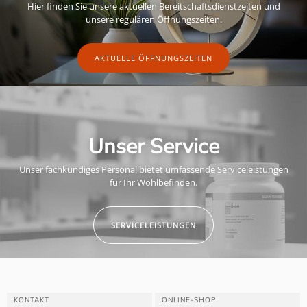
Hier finden Sie unsere aktuellen Bereitschaftsdienstzeiten und
unsere regulären Öffnungszeiten.
AKTUELLE ÖFFNUNGSZEITEN
Unser Service
Unser fachkundiges Personal bietet umfassende Serviceleistungen
für Ihr Wohlbefinden.
SERVICELEISTUNGEN
KONTAKT
ONLINE-SHOP