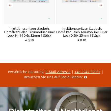
nd
Injektionsspritzen U.zubeh.
Injektionsspritzen U.zubeh.
z
Einmalkanuelen Terumo/luer +luer
Einmalkanuelen Terumo/luer +luer
E
Lock Nr 14 0,6x 32mm 1 Stück
Lock 0,50x 25mm 1 Stück
P
€ 0,10
P
€ 0,10
r
r
e
e
i
i
s
s
Persönliche Beratung:
E-Mail-Adresse
|
+43 2247 57057
|
Besuchen Sie uns auf Social Media: