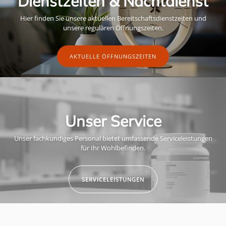
Dienstzeiten & Nachtdienst
Hier finden Sie unsere aktuellen Bereitschaftsdienstzeiten und
unsere regulären Öffnungszeiten.
AKTUELLE ÖFFNUNGSZEITEN
Unser Service
Unser fachkundiges Personal bietet umfassende Serviceleistungen
für Ihr Wohlbefinden.
SERVICELEISTUNGEN