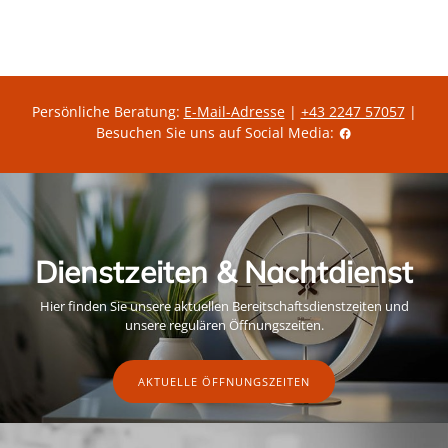
g
r
e
u
z
i
l
e
s
ä
i
r
t
e
g
r
ü
P
l
Persönliche Beratung:
E-Mail-Adresse
|
+43 2247 57057
|
r
t
Besuchen Sie uns auf Social Media:
e
i
i
g
s
e
r
A
k
t
i
o
Dienstzeiten & Nachtdienst
n
s
p
Hier finden Sie unsere aktuellen Bereitschaftsdienstzeiten und
r
e
unsere regulären Öffnungszeiten.
i
s
AKTUELLE ÖFFNUNGSZEITEN