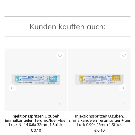
Kunden kauften auch:
x
Injektionsspritzen U.zubeh.
Injektionsspritzen U.zubeh.
Einmalkanuelen Terumo/luer +luer
Einmalkanuelen Terumo/luer +luer
E
Lock Nr 14 0,6x 32mm 1 Stück
Lock 0,90x 25mm 1 Stück
€ 0,10
R
D
€ 0,10
P
e
e
r