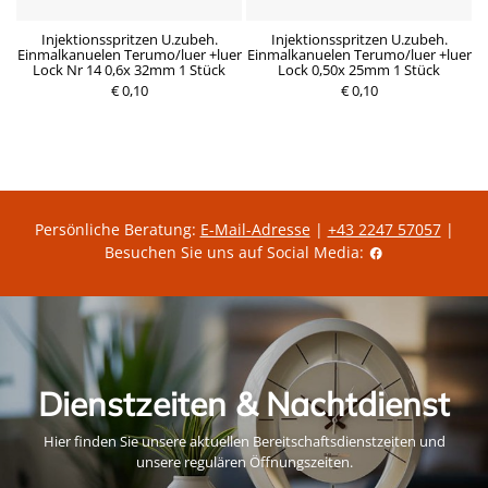
nd
Injektionsspritzen U.zubeh.
Injektionsspritzen U.zubeh.
z
Einmalkanuelen Terumo/luer +luer
Einmalkanuelen Terumo/luer +luer
E
Lock Nr 14 0,6x 32mm 1 Stück
Lock 0,50x 25mm 1 Stück
P
€ 0,10
P
€ 0,10
r
r
e
e
i
i
s
s
Persönliche Beratung:
E-Mail-Adresse
|
+43 2247 57057
|
Besuchen Sie uns auf Social Media:
Dienstzeiten & Nachtdienst
Hier finden Sie unsere aktuellen Bereitschaftsdienstzeiten und
unsere regulären Öffnungszeiten.