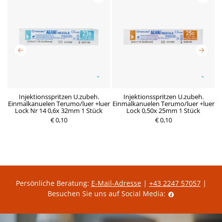
nd
Injektionsspritzen U.zubeh.
Injektionsspritzen U.zubeh.
z
Einmalkanuelen Terumo/luer +luer
Einmalkanuelen Terumo/luer +luer
E
Lock Nr 14 0,6x 32mm 1 Stück
Lock 0,50x 25mm 1 Stück
P
€ 0,10
P
€ 0,10
r
r
e
e
i
i
s
s
Persönliche Beratung:
E-Mail-Adresse
|
+43 2247 57057
|
Besuchen Sie uns auf Social Media: