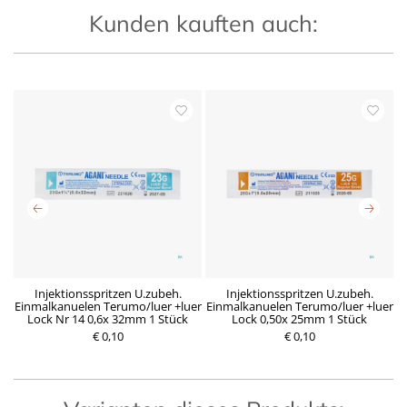
Kunden kauften auch:
nd
Injektionsspritzen U.zubeh.
Injektionsspritzen U.zubeh.
z
Einmalkanuelen Terumo/luer +luer
Einmalkanuelen Terumo/luer +luer
E
Lock Nr 14 0,6x 32mm 1 Stück
Lock 0,50x 25mm 1 Stück
P
€ 0,10
P
€ 0,10
r
r
e
e
i
i
s
s