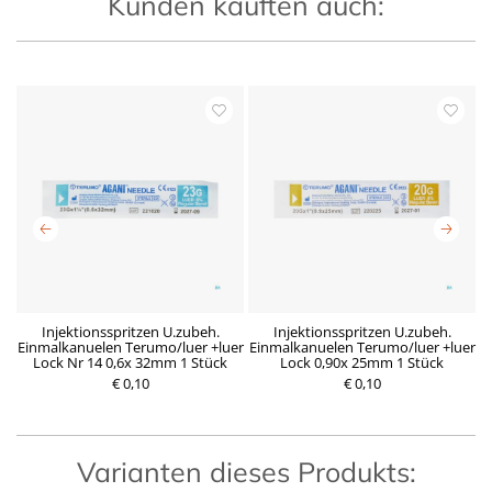
Kunden kauften auch:
x
Injektionsspritzen U.zubeh.
Injektionsspritzen U.zubeh.
Einmalkanuelen Terumo/luer +luer
Einmalkanuelen Terumo/luer +luer
E
Lock Nr 14 0,6x 32mm 1 Stück
Lock 0,90x 25mm 1 Stück
€ 0,10
R
D
€ 0,10
P
e
e
r
g
r
e
u
z
i
l
e
s
ä
i
Varianten dieses Produkts:
r
t
e
g