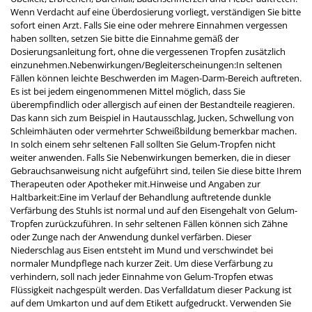
Wenn Verdacht auf eine Überdosierung vorliegt, verständigen Sie bitte
sofort einen Arzt. Falls Sie eine oder mehrere Einnahmen vergessen
haben sollten, setzen Sie bitte die Einnahme gemäß der
Dosierungsanleitung fort, ohne die vergessenen Tropfen zusätzlich
einzunehmen.Nebenwirkungen/Begleiterscheinungen:In seltenen
Fällen können leichte Beschwerden im Magen-Darm-Bereich auftreten.
Es ist bei jedem eingenommenen Mittel möglich, dass Sie
überempfindlich oder allergisch auf einen der Bestandteile reagieren.
Das kann sich zum Beispiel in Hautausschlag, Jucken, Schwellung von
Schleimhäuten oder vermehrter Schweißbildung bemerkbar machen.
In solch einem sehr seltenen Fall sollten Sie Gelum-Tropfen nicht
weiter anwenden. Falls Sie Nebenwirkungen bemerken, die in dieser
Gebrauchsanweisung nicht aufgeführt sind, teilen Sie diese bitte Ihrem
Therapeuten oder Apotheker mit.Hinweise und Angaben zur
Haltbarkeit:Eine im Verlauf der Behandlung auftretende dunkle
Verfärbung des Stuhls ist normal und auf den Eisengehalt von Gelum-
Tropfen zurückzuführen. In sehr seltenen Fällen können sich Zähne
oder Zunge nach der Anwendung dunkel verfärben. Dieser
Niederschlag aus Eisen entsteht im Mund und verschwindet bei
normaler Mundpflege nach kurzer Zeit. Um diese Verfärbung zu
verhindern, soll nach jeder Einnahme von Gelum-Tropfen etwas
Flüssigkeit nachgespült werden. Das Verfalldatum dieser Packung ist
auf dem Umkarton und auf dem Etikett aufgedruckt. Verwenden Sie