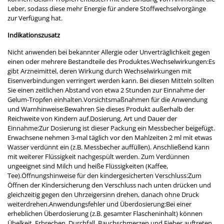
Leber, sodass diese mehr Energie für andere Stoffwechselvorgänge
zur Verfügung hat.
Indikationszusatz
Nicht anwenden bei bekannter Allergie oder Unverträglichkeit gegen
einen oder mehrere Bestandteile des Produktes.Wechselwirkungen:Es
gibt Arzneimittel, deren Wirkung durch Wechselwirkungen mit
Eisenverbindungen verringert werden kann. Bei diesen Mitteln sollten
Sie einen zeitlichen Abstand von etwa 2 Stunden zur Einnahme der
Gelum-Tropfen einhalten.Vorsichtsmaßnahmen für die Anwendung
und Warnhinweise:Bewahren Sie dieses Produkt außerhalb der
Reichweite von Kindern auf.Dosierung, Art und Dauer der
Einnahme:Zur Dosierung ist dieser Packung ein Messbecher beigefügt.
Erwachsene nehmen 3-mal täglich vor den Mahlzeiten 2 ml mit etwas
Wasser verdünnt ein (z.B. Messbecher auffüllen). Anschließend kann
mit weiterer Flüssigkeit nachgespült werden. Zum Verdünnen
ungeeignet sind Milch und heiße Flüssigkeiten (Kaffee,
Tee).Öffnungshinweise für den kindergesicherten Verschluss:Zum
Öffnen der Kindersicherung den Verschluss nach unten drücken und
gleichzeitig gegen den Uhrzeigersinn drehen, danach ohne Druck
weiterdrehen.Anwendungsfehler und Überdosierung:Bei einer
erheblichen Überdosierung (z.B. gesamter Flascheninhalt) können
Übelkeit, Erbrechen, Durchfall, Bauchschmerzen und Fieber auftreten.