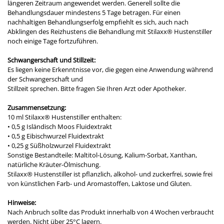
längeren Zeitraum angewendet werden. Generell sollte die
Behandlungsdauer mindestens 5 Tage betragen. Für einen
nachhaltigen Behandlungserfolg empfiehlt es sich, auch nach
Abklingen des Reizhustens die Behandlung mit Stilaxx® Hustenstiller
noch einige Tage fortzuführen.
Schwangerschaft und Stillzeit:
Es liegen keine Erkenntnisse vor, die gegen eine Anwendung während
der Schwangerschaft und
Stillzeit sprechen. Bitte fragen Sie Ihren Arzt oder Apotheker.
Zusammensetzung:
10 ml Stilaxx® Hustenstiller enthalten:
• 0,5 g Isländisch Moos Fluidextrakt
• 0,5 g Eibischwurzel Fluidextrakt
• 0,25 g Süßholzwurzel Fluidextrakt
Sonstige Bestandteile: Maltitol-Lösung, Kalium-Sorbat, Xanthan,
natürliche Kräuter-Ölmischung.
Stilaxx® Hustenstiller ist pflanzlich, alkohol- und zuckerfrei, sowie frei
von künstlichen Farb- und Aromastoffen, Laktose und Gluten.
Hinweise:
Nach Anbruch sollte das Produkt innerhalb von 4 Wochen verbraucht
werden. Nicht über 25°C lagern.