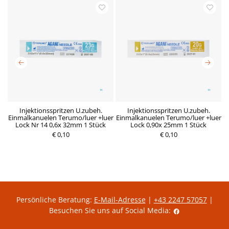
x
Injektionsspritzen U.zubeh.
Injektionsspritzen U.zubeh.
Einmalkanuelen Terumo/luer +luer
Einmalkanuelen Terumo/luer +luer
E
Lock Nr 14 0,6x 32mm 1 Stück
Lock 0,90x 25mm 1 Stück
€ 0,10
R
D
€ 0,10
P
e
e
r
g
r
e
u
z
i
l
e
s
ä
i
r
t
e
g
r
ü
P
l
Persönliche Beratung:
E-Mail-Adresse
|
+43 2247 57057
|
r
t
Besuchen Sie uns auf Social Media:
e
i
i
g
s
e