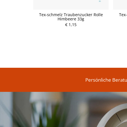
illen ohne
Tex-schmelz Traubenzucker Rolle
Tex
 90g
Himbeere 33g
€ 1,15
P
r
e
i
s
Persönliche Berat