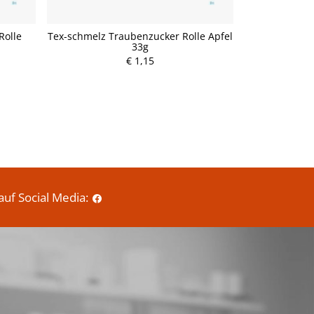
Rolle
Tex-schmelz Traubenzucker Rolle Apfel
Tex-schmelz T
33g
€ 1,15
P
r
e
i
s
auf Social Media: