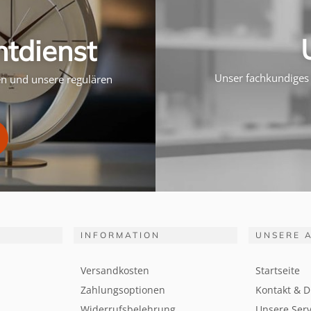
htdienst
Unser fachkundiges 
ten und unsere regulären
INFORMATION
UNSERE 
Versandkosten
Startseite
Zahlungsoptionen
Kontakt & D
Widerrufsbelehrung
Unsere Serv