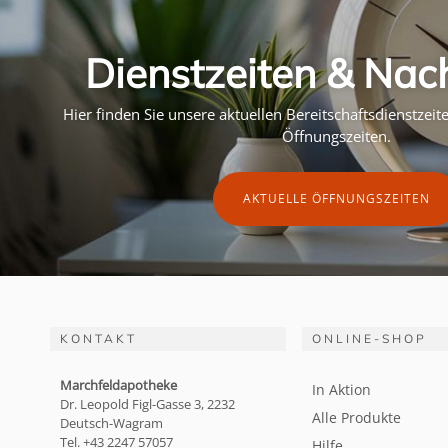
Dienstzeiten & Nac
Hier finden Sie unsere aktuellen Bereitschaftsdienstzei
Öffnungszeiten.
AKTUELLE ÖFFNUNGSZEITEN
KONTAKT
ONLINE-SHOP
Marchfeldapotheke
In Aktion
Dr. Leopold Figl-Gasse 3, 2232
Alle Produkte
Deutsch-Wagram
Tel. +43 2247 57057
Hilfe