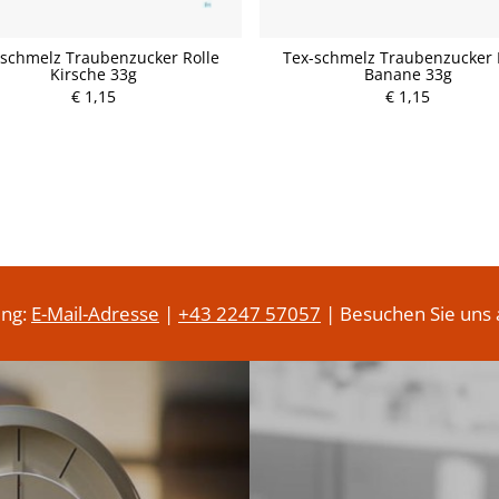
-schmelz Traubenzucker Rolle
Tex-schmelz Traubenzucker 
Kirsche 33g
Banane 33g
€ 1,15
P
€ 1,15
P
r
r
e
e
i
i
s
s
ung:
E-Mail-Adresse
|
+43 2247 57057
| Besuchen Sie uns 