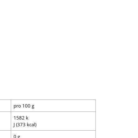
pro 100 g
1582 k
J (373 kcal)
0 g