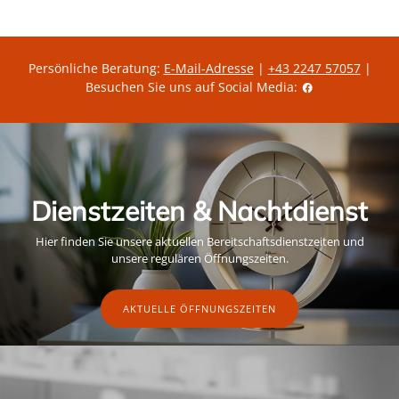
l
e
s
ä
i
r
t
e
g
r
ü
P
l
Persönliche Beratung:
E-Mail-Adresse
|
+43 2247 57057
|
r
t
Besuchen Sie uns auf Social Media:
e
i
i
g
s
e
r
A
k
t
i
o
Dienstzeiten & Nachtdienst
n
s
p
Hier finden Sie unsere aktuellen Bereitschaftsdienstzeiten und
r
e
unsere regulären Öffnungszeiten.
i
s
AKTUELLE ÖFFNUNGSZEITEN