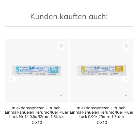
Kunden kauften auch:
x
Injektionsspritzen U.zubeh.
Injektionsspritzen U.zubeh.
Einmalkanuelen Terumo/luer +luer
Einmalkanuelen Terumo/luer +luer
E
Lock Nr 14 0,6x 32mm 1 Stück
Lock 0,90x 25mm 1 Stück
€ 0,10
R
D
€ 0,10
P
e
e
r
g
r
e
u
z
i