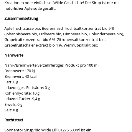
Kreationen oder einfach so. Wilde Geschichte! Der Sirup ist nur mit
natürlicher Apfelsüße gesüßt.
Zusammensetzung
Apfelfruchtsüsse bio, Beerenmischfruchtsaftkonzentrat bio 9 %
(Johannisbeere bio, Erdbeere bio, Himbeere bio, Holunderbeere bio),
Grapefruitkonzentrat bio 6 %, Zitronensaftkonzentrat bio,
Grapefruitschalenextrakt bio 4 %, Wermutextrakt bio;
Nährwerte
Nähr-/Brennwerte verzehrfertiges Produkt pro 100 ml
Brennwert: 170 kJ
Brennwert: 40 kcal
Fett: 0 g
- davon ges. Fettsäure: 0 g
Kohlenhydrate: 10 g
- davon Zucker: 9,4 g
Eiweiß: 0 g
Salz: 0 g
Rechtstext
Sonnentor Sirup/bio Wilde Lilli 01275 500ml ist ein