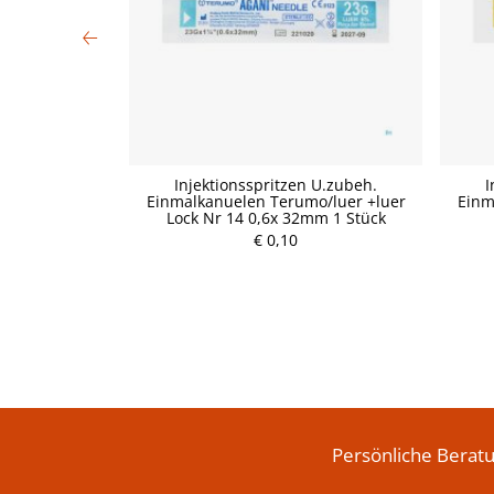
ello 4m x 12cm
Injektionsspritzen U.zubeh.
I
Einmalkanuelen Terumo/luer +luer
Einm
Lock Nr 14 0,6x 32mm 1 Stück
P
€ 0,10
r
e
i
s
Persönliche Berat