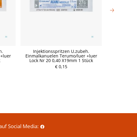
h.
Injektionsspritzen U.zubeh.
Injektio
+luer
Einmalkanuelen Terumo/luer +luer
Einmalkanue
k
Lock Nr 20 0,40 X19mm 1 Stück
Lock Nr 1
P
€ 0,15
r
e
i
s
auf Social Media: