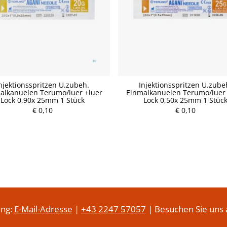
njektionsspritzen U.zubeh.
Injektionsspritzen U.zube
alkanuelen Terumo/luer +luer
Einmalkanuelen Terumo/luer 
P
Lock 0,90x 25mm 1 Stück
Lock 0,50x 25mm 1 Stüc
r
P
€ 0,10
e
€ 0,10
r
i
e
s
i
s
ung:
E-Mail-Adresse
|
+43 2247 57057
| Besuchen Sie uns 