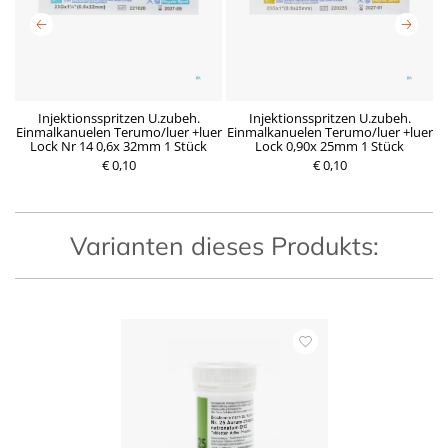
x
Injektionsspritzen U.zubeh.
Injektionsspritzen U.zubeh.
Einmalkanuelen Terumo/luer +luer
Einmalkanuelen Terumo/luer +luer
E
Lock Nr 14 0,6x 32mm 1 Stück
Lock 0,90x 25mm 1 Stück
€ 0,10
R
D
€ 0,10
P
e
e
r
g
r
e
u
z
i
l
e
s
ä
i
Varianten dieses Produkts:
r
t
e
g
r
ü
P
l
r
t
e
i
i
g
s
e
r
A
k
t
i
o
n