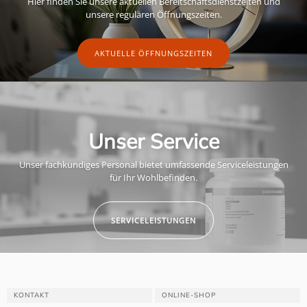
Hier finden Sie unsere aktuellen Bereitschaftsdienstzeiten und
unsere regulären Öffnungszeiten.
AKTUELLE ÖFFNUNGSZEITEN
Unser Service
Unser fachkundiges Personal bietet umfassende Serviceleistungen
für Ihr Wohlbefinden.
SERVICELEISTUNGEN
KONTAKT
ONLINE-SHOP