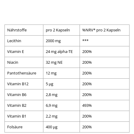
Nährstoffe
pro 2 Kapseln
%NRV* pro 2 Kapseln
Lecithin
2000 mg
***
Vitamin E
24 mg alpha-TE
200%
Niacin
32 mg NE
200%
Pantothensäure
12 mg
200%
Vitamin B12
5 µg
200%
Vitamin B6
2,8 mg
200%
Vitamin B2
6,9 mg
493%
Vitamin B1
2,2 mg
200%
Folsäure
400 µg
200%