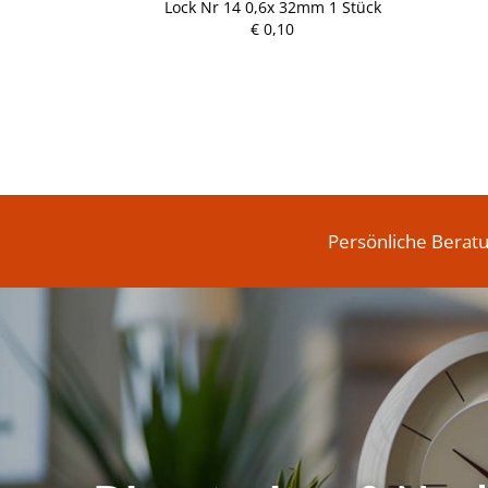
Lock Nr 14 0,6x 32mm 1 Stück
P
€ 0,10
r
e
i
s
Persönliche Berat