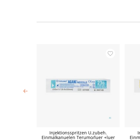
ello 4m x 12cm
Injektionsspritzen U.zubeh.
I
Einmalkanuelen Terumo/luer +luer
Einm