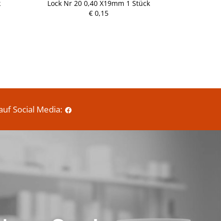
k
Lock Nr 20 0,40 X19mm 1 Stück
Lock Nr 1
P
€ 0,15
r
e
i
s
auf Social Media: