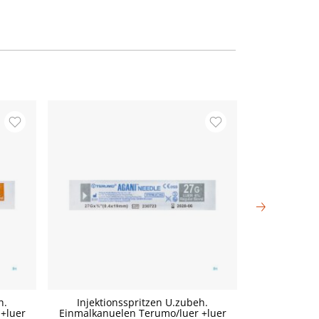
h.
Injektionsspritzen U.zubeh.
Injektio
+luer
Einmalkanuelen Terumo/luer +luer
Einmalkanue