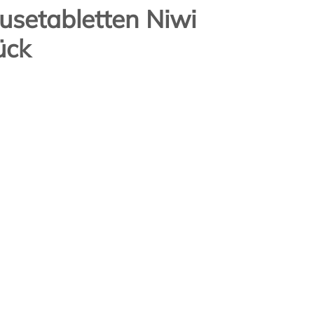
usetabletten Niwi
ück