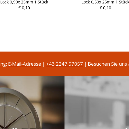
Lock 0,90x 25mm 1 Stück
Lock 0,50x 25mm 1 Stüc
r
P
€ 0,10
e
€ 0,10
r
i
e
s
i
s
ung:
E-Mail-Adresse
|
+43 2247 57057
| Besuchen Sie uns 