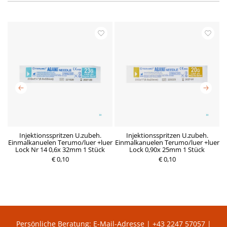
x
Injektionsspritzen U.zubeh.
Injektionsspritzen U.zubeh.
Einmalkanuelen Terumo/luer +luer
Einmalkanuelen Terumo/luer +luer
E
Lock Nr 14 0,6x 32mm 1 Stück
Lock 0,90x 25mm 1 Stück
€ 0,10
R
D
€ 0,10
P
e
e
r
g
r
e
u
z
i
l
e
s
ä
i
r
t
e
g
r
ü
P
l
Persönliche Beratung:
E-Mail-Adresse
|
+43 2247 57057
|