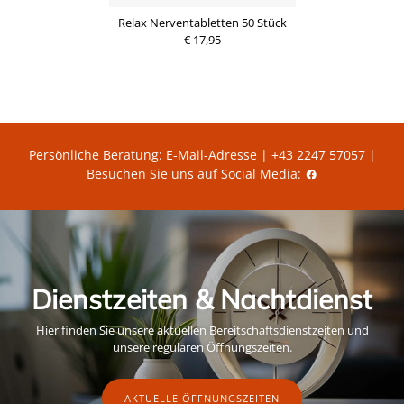
s
Relax Nerventabletten 50 Stück
€ 17,95
Persönliche Beratung:
E-Mail-Adresse
|
+43 2247 57057
|
Besuchen Sie uns auf Social Media:
Dienstzeiten & Nachtdienst
Hier finden Sie unsere aktuellen Bereitschaftsdienstzeiten und
unsere regulären Öffnungszeiten.
AKTUELLE ÖFFNUNGSZEITEN