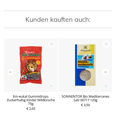
Kunden kauften auch:
Em-eukal Gummidrops
SONNENTOR Bio Mediterranes
Zuckerhaltig Kinder Wildkirsche
Salz 00717 120g
M
P
75g
P
€ 3,50
r
€ 2,65
r
e
e
i
i
s