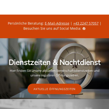
s
Persönliche Beratung:
E-Mail-Adresse
|
+43 2247 57057
|
Besuchen Sie uns auf Social Media:
Dienstzeiten & Nachtdienst
Hier finden Sie unsere aktuellen Bereitschaftsdienstzeiten und
unsere regulären Öffnungszeiten.
AKTUELLE ÖFFNUNGSZEITEN