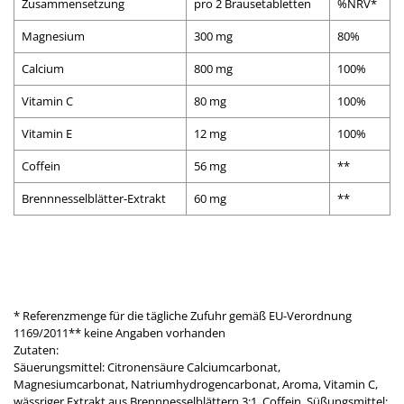
Zusammensetzung
pro 2 Brausetabletten
%NRV*
Magnesium
300 mg
80%
Calcium
800 mg
100%
Vitamin C
80 mg
100%
Vitamin E
12 mg
100%
Coffein
56 mg
**
Brennnesselblätter-Extrakt
60 mg
**
* Referenzmenge für die tägliche Zufuhr gemäß EU-Verordnung
1169/2011** keine Angaben vorhanden
Zutaten:
Säuerungsmittel: Citronensäure Calciumcarbonat,
Magnesiumcarbonat, Natriumhydrogencarbonat, Aroma, Vitamin C,
wässriger Extrakt aus Brennnesselblättern 3:1, Coffein, Süßungsmittel: