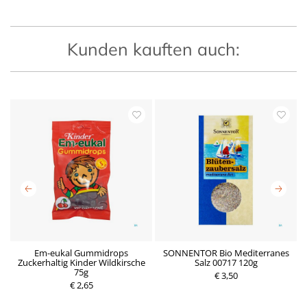
Kunden kauften auch:
Em-eukal Gummidrops
SONNENTOR Bio Mediterranes
Zuckerhaltig Kinder Wildkirsche
Salz 00717 120g
M
P
75g
r
€ 3,50
P
€ 2,65
e
r
i
e
s
i