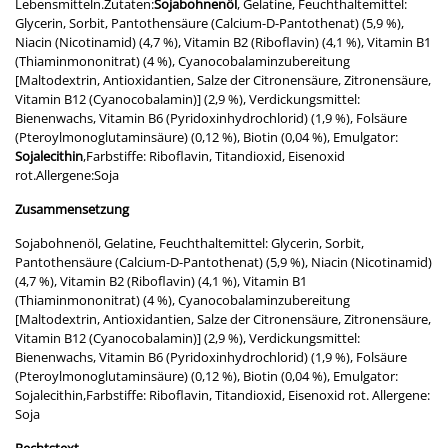
Lebensmitteln.Zutaten:
Sojabohnenöl
, Gelatine, Feuchthaltemittel:
Glycerin, Sorbit, Pantothensäure (Calcium-D-Pantothenat) (5,9 %),
Niacin (Nicotinamid) (4,7 %), Vitamin B2 (Riboflavin) (4,1 %), Vitamin B1
(Thiaminmononitrat) (4 %), Cyanocobalaminzubereitung
[Maltodextrin, Antioxidantien, Salze der Citronensäure, Zitronensäure,
Vitamin B12 (Cyanocobalamin)] (2,9 %), Verdickungsmittel:
Bienenwachs, Vitamin B6 (Pyridoxinhydrochlorid) (1,9 %), Folsäure
(Pteroylmonoglutaminsäure) (0,12 %), Biotin (0,04 %), Emulgator:
Sojalecithin
,Farbstiffe: Riboflavin, Titandioxid, Eisenoxid
rot.Allergene:Soja
Zusammensetzung
Sojabohnenöl, Gelatine, Feuchthaltemittel: Glycerin, Sorbit,
Pantothensäure (Calcium-D-Pantothenat) (5,9 %), Niacin (Nicotinamid)
(4,7 %), Vitamin B2 (Riboflavin) (4,1 %), Vitamin B1
(Thiaminmononitrat) (4 %), Cyanocobalaminzubereitung
[Maltodextrin, Antioxidantien, Salze der Citronensäure, Zitronensäure,
Vitamin B12 (Cyanocobalamin)] (2,9 %), Verdickungsmittel:
Bienenwachs, Vitamin B6 (Pyridoxinhydrochlorid) (1,9 %), Folsäure
(Pteroylmonoglutaminsäure) (0,12 %), Biotin (0,04 %), Emulgator:
Sojalecithin,Farbstiffe: Riboflavin, Titandioxid, Eisenoxid rot. Allergene:
Soja
Rechtstext