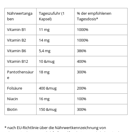
Nährwertanga
Tageszufuhr (1
% der empfohlenen
ben
Kapsel)
Tagesdosis*
Vitamin B1
11 mg
1000%
Vitamin B2
14 mg
1000%
Vitamin B6
5,4 mg
386%
Vitamin B12
10 &mug
400%
Pantothensäur
18 mg
300%
e
Folsäure
400 &mug
200%
Niacin
16 mg
100%
Biotin
150 &mug
300%
* nach EU-Richtlinie über die Nährwertkennzeichnung von