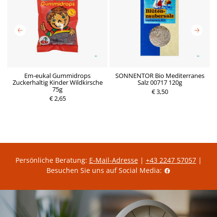
Em-eukal Gummidrops
SONNENTOR Bio Mediterranes
Zuckerhaltig Kinder Wildkirsche
Salz 00717 120g
M
P
75g
r
€ 3,50
P
€ 2,65
e
r
i
e
s
i
s
Persönliche Beratung:
E-Mail-Adresse
|
+43 2247 57057
|
Besuchen Sie uns auf Social Media: