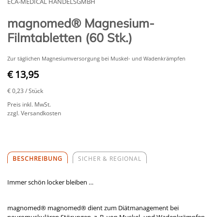
ECA-MEDICAL HANDELSGMBH
magnomed® Magnesium-
Filmtabletten (60 Stk.)
Zur täglichen Magnesiumversorgung bei Muskel- und Wadenkrämpfen
€ 13,95
€ 0,23
/ Stück
Preis inkl. MwSt.
zzgl. Versandkosten
BESCHREIBUNG
SICHER & REGIONAL
Immer schön locker bleiben …
magnomed® magnomed® dient zum Diätmanagement bei
neuromuskulären Störungen, z. B. von Muskel- und Wadenkrämpfen