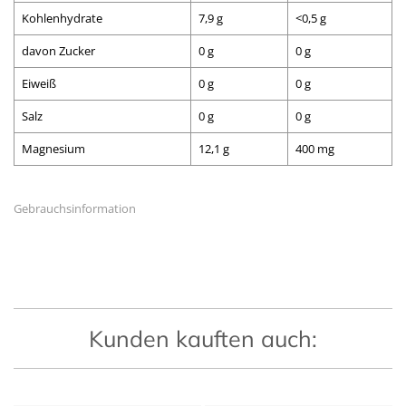
Kohlenhydrate
7,9 g
<0,5 g
davon Zucker
0 g
0 g
Eiweiß
0 g
0 g
Salz
0 g
0 g
Magnesium
12,1 g
400 mg
Gebrauchsinformation
Kunden kauften auch: