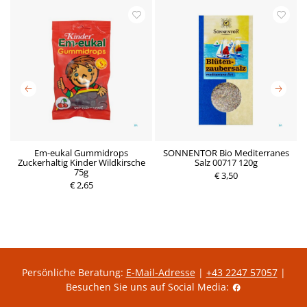
6
Em-eukal Gummidrops
SONNENTOR Bio Mediterranes
Zuckerhaltig Kinder Wildkirsche
Salz 00717 120g
M
P
75g
P
€ 3,50
r
€ 2,65
r
e
e
i
i
s
s
Persönliche Beratung:
E-Mail-Adresse
|
+43 2247 57057
|
Besuchen Sie uns auf Social Media: