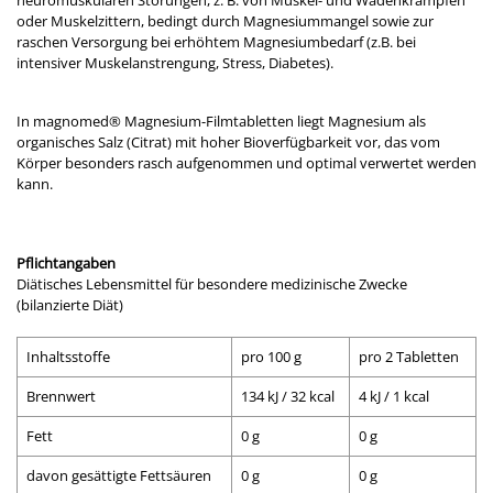
oder Muskelzittern, bedingt durch Magnesiummangel sowie zur
raschen Versorgung bei erhöhtem Magnesiumbedarf (z.B. bei
intensiver Muskelanstrengung, Stress, Diabetes).
In magnomed® Magnesium-Filmtabletten liegt Magnesium als
organisches Salz (Citrat) mit hoher Bioverfügbarkeit vor, das vom
Körper besonders rasch aufgenommen und optimal verwertet werden
kann.
Pflichtangaben
Diätisches Lebensmittel für besondere medizinische Zwecke
(bilanzierte Diät)
Inhaltsstoffe
pro 100 g
pro 2 Tabletten
Brennwert
134 kJ / 32 kcal
4 kJ / 1 kcal
Fett
0 g
0 g
davon gesättigte Fettsäuren
0 g
0 g