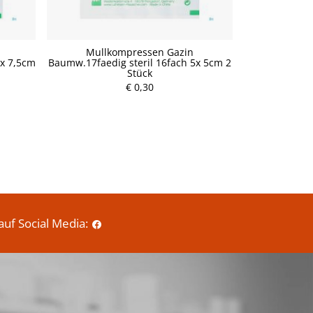
Mullkompressen Gazin
Wundauflage
5x 7,5cm
Baumw.17faedig steril 16fach 5x 5cm 2
steri
Stück
P
€ 0,30
r
e
i
s
auf Social Media: