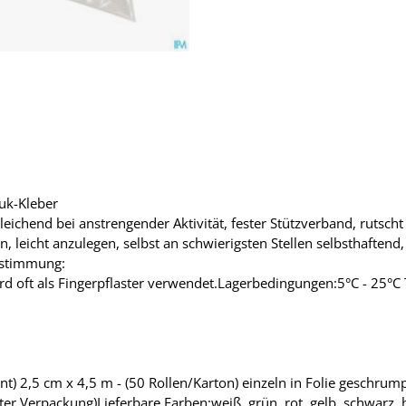
uk-Kleber
leichend bei anstrengender Aktivität, fester Stützverband, rutsch
 leicht anzulegen, selbst an schwierigsten Stellen selbsthaftend,
estimmung:
d oft als Fingerpflaster verwendet.Lagerbedingungen:5°C - 25°C
) 2,5 cm x 4,5 m - (50 Rollen/Karton) einzeln in Folie geschrump
er Verpackung)Lieferbare Farben:weiß, grün, rot, gelb, schwarz,