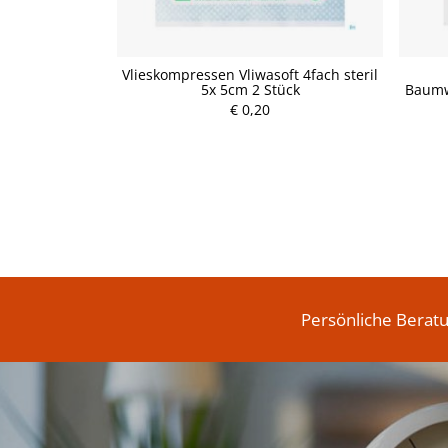
eln steril
Vlieskompressen Vliwasoft 4fach steril
s 60x 80cm 1
5x 5cm 2 Stück
Baumw.
€ 0,20
P
r
e
i
s
Persönliche Berat