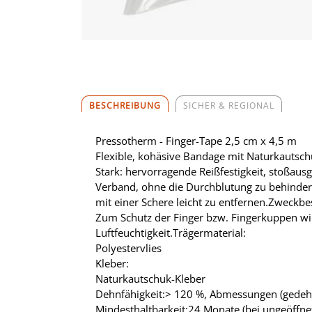
BESCHREIBUNG
SICHER & REGIONAL
Pressotherm - Finger-Tape 2,5 cm x 4,5 m
Flexible, kohäsive Bandage mit Naturkautsch
Stark: hervorragende Reißfestigkeit, stoßausg
Verband, ohne die Durchblutung zu behindern,
mit einer Schere leicht zu entfernen.Zweckb
Zum Schutz der Finger bzw. Fingerkuppen wir
Luftfeuchtigkeit.Trägermaterial:
Polyestervlies
Kleber:
Naturkautschuk-Kleber
Dehnfähigkeit:> 120 %, Abmessungen (gedehnt
Mindesthaltbarkeit:24 Monate (bei ungeöffnet