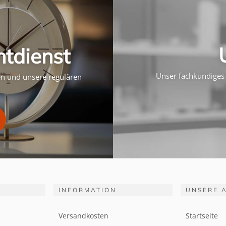
htdienst
Unser fachkundiges 
ten und unsere regulären
INFORMATION
UNSERE 
Versandkosten
Startseite