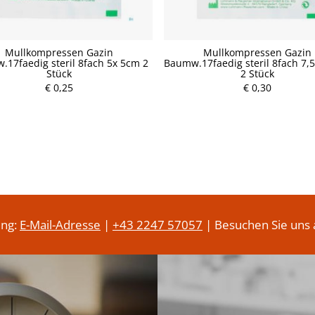
Mullkompressen Gazin
Mullkompressen Gazin
17faedig steril 8fach 5x 5cm 2
Baumw.17faedig steril 8fach 7,
Stück
2 Stück
P
P
€ 0,25
r
€ 0,30
r
e
e
i
i
s
s
ung:
E-Mail-Adresse
|
+43 2247 57057
| Besuchen Sie uns 