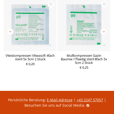
Vlieskompressen Vliwasoft 4fach
Mullkompressen Gazin
 1
steril 5x 5cm 2 Stück
Baumw.17faedig steril 8fach 5x
5cm 2 Stück
€ 0,20
P
€ 0,25
P
r
r
e
e
i
i
s
s
Persönliche Beratung:
E-Mail-Adresse
|
+43 2247 57057
|
Besuchen Sie uns auf Social Media: