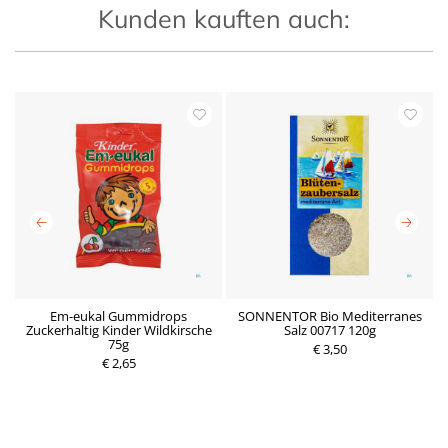
Kunden kauften auch:
Em-eukal Gummidrops
SONNENTOR Bio Mediterranes
Zuckerhaltig Kinder Wildkirsche
Salz 00717 120g
M
P
75g
P
€ 3,50
r
€ 2,65
r
e
e
i
i
s
s