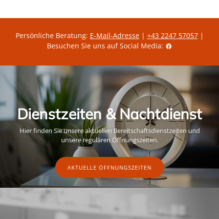
s
s
Persönliche Beratung:
E-Mail-Adresse
|
+43 2247 57057
|
Besuchen Sie uns auf Social Media:
Dienstzeiten & Nachtdienst
Hier finden Sie unsere aktuellen Bereitschaftsdienstzeiten und
unsere regulären Öffnungszeiten.
AKTUELLE ÖFFNUNGSZEITEN