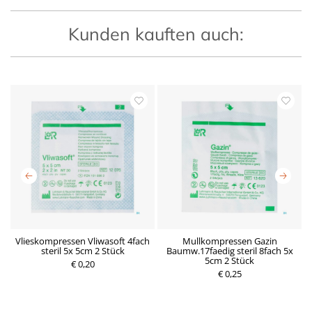
Kunden kauften auch:
Vlieskompressen Vliwasoft 4fach
Mullkompressen Gazin
 1
steril 5x 5cm 2 Stück
Baumw.17faedig steril 8fach 5x
5cm 2 Stück
€ 0,20
P
€ 0,25
P
r
r
e
e
i
i