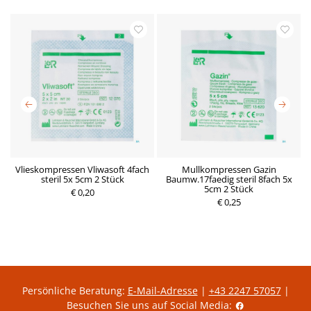
Vlieskompressen Vliwasoft 4fach
Mullkompressen Gazin
 1
steril 5x 5cm 2 Stück
Baumw.17faedig steril 8fach 5x
5cm 2 Stück
€ 0,20
P
€ 0,25
P
r
r
e
e
i
i
s
s
Persönliche Beratung:
E-Mail-Adresse
|
+43 2247 57057
|
Besuchen Sie uns auf Social Media: