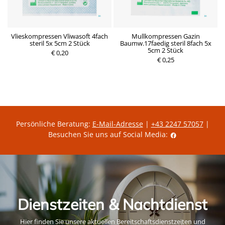
Vlieskompressen Vliwasoft 4fach
Mullkompressen Gazin
 1
steril 5x 5cm 2 Stück
Baumw.17faedig steril 8fach 5x
5cm 2 Stück
€ 0,20
P
€ 0,25
P
r
r
e
e
i
i
s
s
Persönliche Beratung:
E-Mail-Adresse
|
+43 2247 57057
|
Besuchen Sie uns auf Social Media:
Dienstzeiten & Nachtdienst
Hier finden Sie unsere aktuellen Bereitschaftsdienstzeiten und