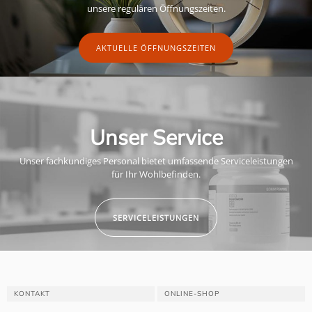
unsere regulären Öffnungszeiten.
AKTUELLE ÖFFNUNGSZEITEN
Unser Service
Unser fachkundiges Personal bietet umfassende Serviceleistungen
für Ihr Wohlbefinden.
SERVICELEISTUNGEN
KONTAKT
ONLINE-SHOP