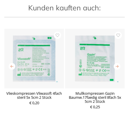
Kunden kauften auch:
Vlieskompressen Vliwasoft 4fach
Mullkompressen Gazin
 1
steril 5x 5cm 2 Stück
Baumw.17faedig steril 8fach 5x
5cm 2 Stück
€ 0,20
P
€ 0,25
P
r
r
e
e
i
i
s
s