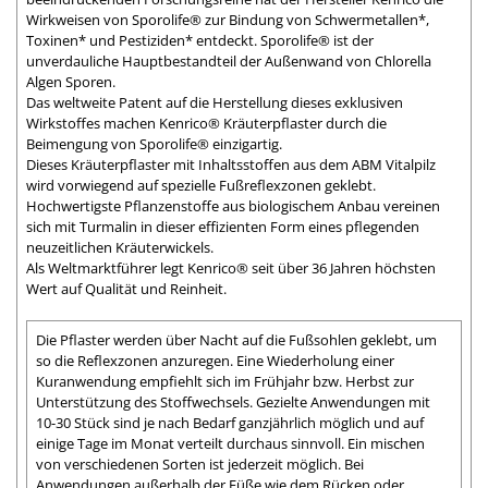
Wirkweisen von Sporolife® zur Bindung von Schwermetallen*,
Toxinen* und Pestiziden* entdeckt. Sporolife® ist der
unverdauliche Hauptbestandteil der Außenwand von Chlorella
Algen Sporen.
Das weltweite Patent auf die Herstellung dieses exklusiven
Wirkstoffes machen Kenrico® Kräuterpflaster durch die
Beimengung von Sporolife® einzigartig.
Dieses Kräuterpflaster mit Inhaltsstoffen aus dem ABM Vitalpilz
wird vorwiegend auf spezielle Fußreflexzonen geklebt.
Hochwertigste Pflanzenstoffe aus biologischem Anbau vereinen
sich mit Turmalin in dieser effizienten Form eines pflegenden
neuzeitlichen Kräuterwickels.
Als Weltmarktführer legt Kenrico® seit über 36 Jahren höchsten
Wert auf Qualität und Reinheit.
Die Pflaster werden über Nacht auf die Fußsohlen geklebt, um
so die Reflexzonen anzuregen. Eine Wiederholung einer
Kuranwendung empfiehlt sich im Frühjahr bzw. Herbst zur
Unterstützung des Stoffwechsels. Gezielte Anwendungen mit
10-30 Stück sind je nach Bedarf ganzjährlich möglich und auf
einige Tage im Monat verteilt durchaus sinnvoll. Ein mischen
von verschiedenen Sorten ist jederzeit möglich. Bei
Anwendungen außerhalb der Füße wie dem Rücken oder