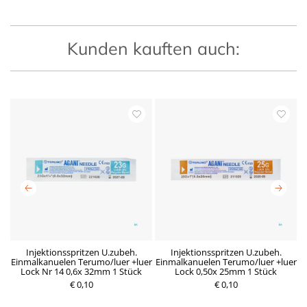
Kunden kauften auch:
nd
Injektionsspritzen U.zubeh.
Injektionsspritzen U.zubeh.
z
Einmalkanuelen Terumo/luer +luer
Einmalkanuelen Terumo/luer +luer
E
Lock Nr 14 0,6x 32mm 1 Stück
Lock 0,50x 25mm 1 Stück
P
€ 0,10
P
€ 0,10
r
r
e
e
i