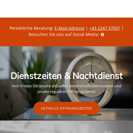
i
s
s
Persönliche Beratung:
E-Mail-Adresse
|
+43 2247 57057
|
Besuchen Sie uns auf Social Media:
Dienstzeiten & Nachtdienst
Hier finden Sie unsere aktuellen Bereitschaftsdienstzeiten und
unsere regulären Öffnungszeiten.
AKTUELLE ÖFFNUNGSZEITEN