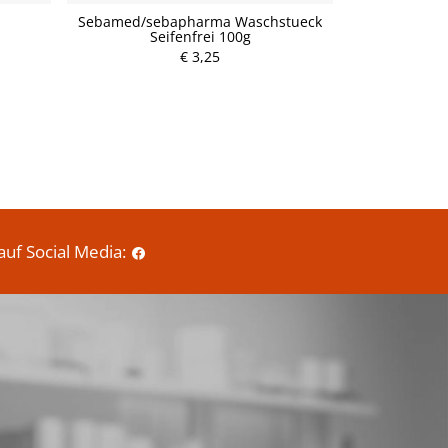
Sebamed/sebapharma Waschstueck
Bellawa 
Seifenfrei 100g
P
€ 3,25
r
e
i
s
auf Social Media: