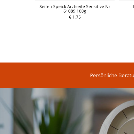
inigungswasser
Seifen Speick Arztseife Sensitive Nr
0ml
61089 100g
P
€ 1,75
r
e
i
s
Persönliche Berat