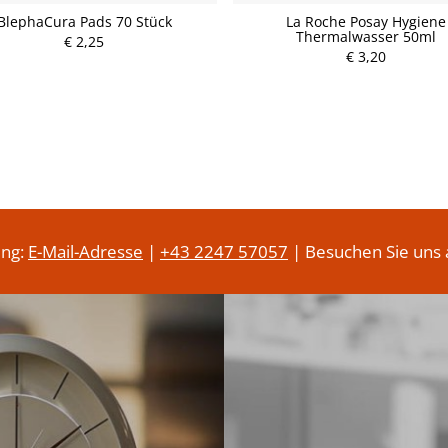
BlephaCura Pads 70 Stück
La Roche Posay Hygiene
Thermalwasser 50ml
€ 2,25
P
r
€ 3,20
P
e
r
i
e
s
i
s
ung:
E-Mail-Adresse
|
+43 2247 57057
| Besuchen Sie uns 