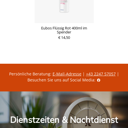
Eubos Flüssig Rot 400ml im
Spender
€ 14,50
Persönliche Beratung:
E-Mail-Adresse
|
+43 2247 57057
|
Besuchen Sie uns auf Social Media:
Dienstzeiten & Nachtdienst