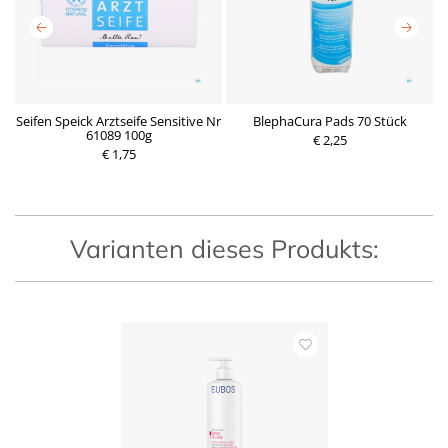
Seifen Speick Arztseife Sensitive Nr
BlephaCura Pads 70 Stück
l
61089 100g
€ 2,25
P
€ 1,75
P
r
r
e
e
i
i
s
s
Varianten dieses Produkts: