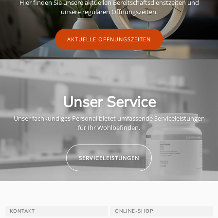
Hier finden Sie unsere aktuellen Bereitschaftsdienstzeiten und
unsere regulären Öffnungszeiten.
AKTUELLE ÖFFNUNGSZEITEN
Unser Service
Unser fachkundiges Personal bietet umfassende Serviceleistungen
für Ihr Wohlbefinden.
SERVICELEISTUNGEN
KONTAKT
ONLINE-SHOP