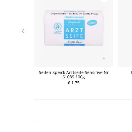
inigungswasser
Seifen Speick Arztseife Sensitive Nr
0ml
61089 100g
P
€ 1,75
r
e
i
s