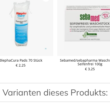
BlephaCura Pads 70 Stück
Sebamed/sebapharma Waschs
Seifenfrei 100g
€ 2,25
P
P
€ 3,25
r
r
e
e
i
i
s
s
Varianten dieses Produkts: