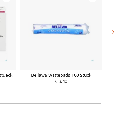
tueck
Bellawa Wattepads 100 Stück
Seifen Speick 
€ 3,40
P
r
e
i
s