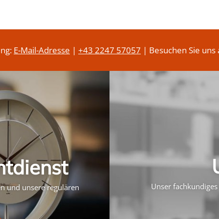
ung:
E-Mail-Adresse
|
+43 2247 57057
| Besuchen Sie uns 
htdienst
Unser fachkundiges 
ten und unsere regulären