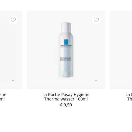
iene
La Roche Posay Hygiene
La 
0ml
Thermalwasser 100ml
Th
€ 9,50