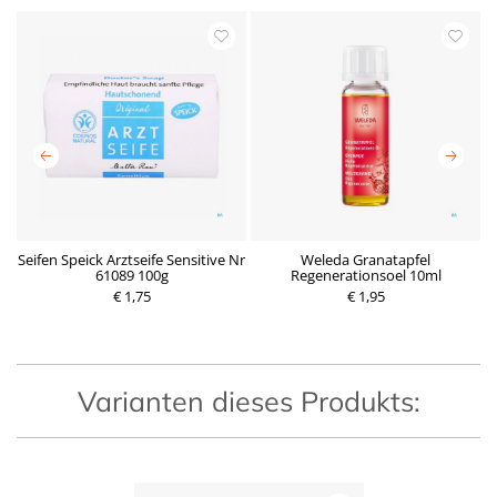
Seifen Speick Arztseife Sensitive Nr
Weleda Granatapfel
A
61089 100g
Regenerationsoel 10ml
P
€ 1,75
r
€ 1,95
P
e
r
i
e
s
i
s
Varianten dieses Produkts: