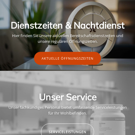
Dienstzeiten & Nachtdienst
Hier finden Sie unsere aktuellen Bereitschaftsdienstzeiten und
unsere regulären Öffnungszeiten.
AKTUELLE ÖFFNUNGSZEITEN
Unser Service
Unser fachkundiges Personal bietet umfassende Serviceleistungen
für Ihr Wohlbefinden.
SERVICELEISTUNGEN