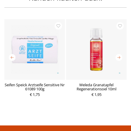
Seifen Speick Arztseife Sensitive Nr
Weleda Granatapfel
A
61089 100g
Regenerationsoel 10ml
P
€ 1,75
r
€ 1,95
P
e
r
i
e
s
i
s