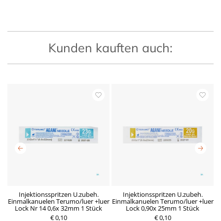
Kunden kauften auch:
x
Injektionsspritzen U.zubeh.
Injektionsspritzen U.zubeh.
Einmalkanuelen Terumo/luer +luer
Einmalkanuelen Terumo/luer +luer
E
Lock Nr 14 0,6x 32mm 1 Stück
Lock 0,90x 25mm 1 Stück
€ 0,10
R
D
€ 0,10
P