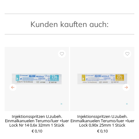
Kunden kauften auch:
x
Injektionsspritzen U.zubeh.
Injektionsspritzen U.zubeh.
Einmalkanuelen Terumo/luer +luer
Einmalkanuelen Terumo/luer +luer
E
Lock Nr 14 0,6x 32mm 1 Stück
Lock 0,90x 25mm 1 Stück
€ 0,10
R
D
€ 0,10
P
e
e
r