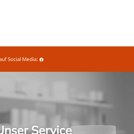
r
e
i
s
auf Social Media:
Unser Service