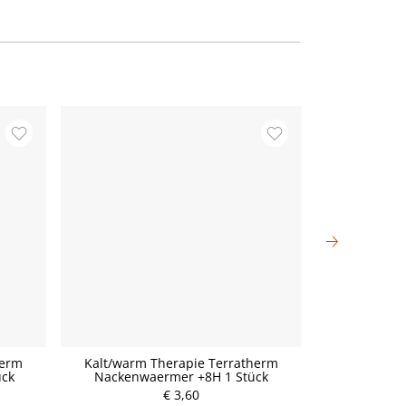
herm
Kalt/warm Therapie Terratherm
ThermaC
ück
Nackenwaermer +8H 1 Stück
€ 3,60
P