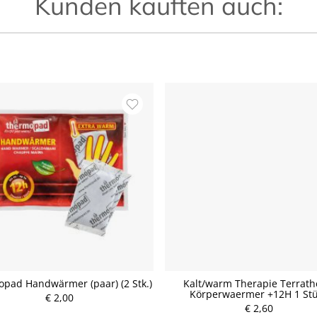
Kunden kauften auch:
pad Handwärmer (paar) (2 Stk.)
Kalt/warm Therapie Terrat
Körperwaermer +12H 1 St
€ 2,00
P
P
r
€ 2,60
r