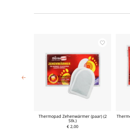
il (1 Stk.)
Thermopad Zehenwärmer (paar) (2
Thermo
Stk.)
€ 2,00
P