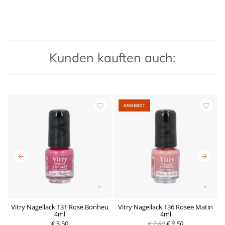
Kunden kauften auch:
ANGEBOT
ne
Vitry Nagellack 131 Rose Bonheu
Vitry Nagellack 136 Rosee Matin
V
4ml
4ml
R
D
R
D
€ 3,50
e
e
€ 7,60
€ 3,50
e
e