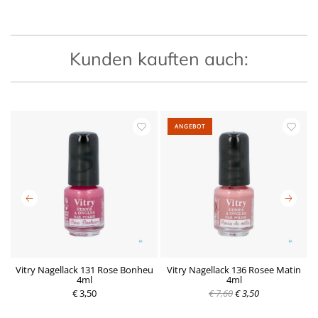
Kunden kauften auch:
ANGEBOT
ne
Vitry Nagellack 131 Rose Bonheu
Vitry Nagellack 136 Rosee Matin
V
4ml
4ml
R
D
R
D
€ 3,50
e
e
€ 7,60
€ 3,50
e
e
g
r
g
r
u
z
u
z