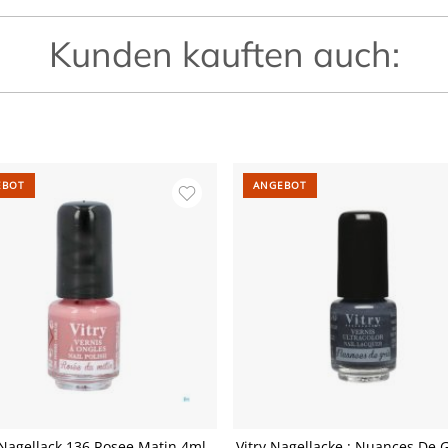
Kunden kauften auch:
EBOT
ANGEBOT
 Nagellack 136 Rosee Matin 4ml
Vitry Nagellacke : Nuances De 