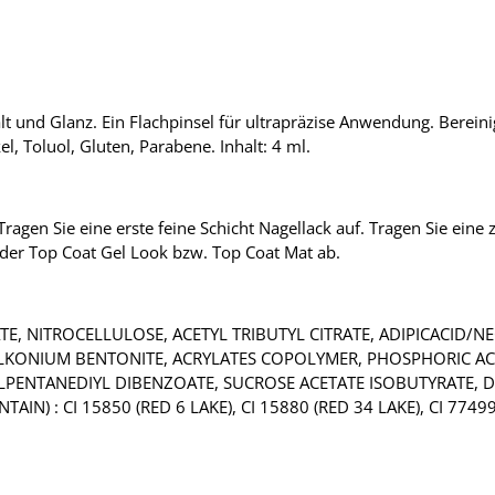
 und Glanz. Ein Flachpinsel für ultrapräzise Anwendung. Bereini
, Toluol, Gluten, Parabene. Inhalt: 4 ml.
ragen Sie eine erste feine Schicht Nagellack auf. Tragen Sie eine 
oder Top Coat Gel Look bzw. Top Coat Mat ab.
ATE, NITROCELLULOSE, ACETYL TRIBUTYL CITRATE, ADIPICACID/
KONIUM BENTONITE, ACRYLATES COPOLYMER, PHOSPHORIC ACID
PENTANEDIYL DIBENZOATE, SUCROSE ACETATE ISOBUTYRATE, DI
IN) : CI 15850 (RED 6 LAKE), CI 15880 (RED 34 LAKE), CI 77499