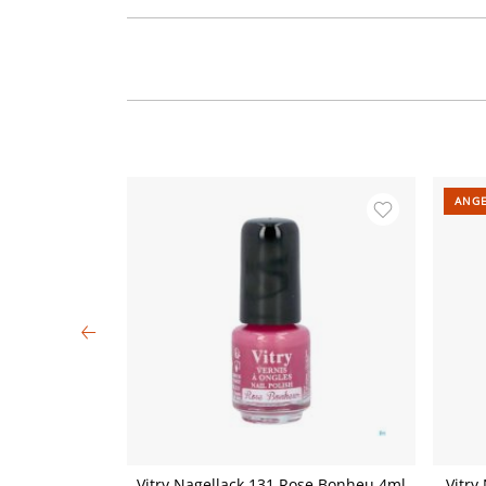
ANG
e Capucine 4ml
Vitry Nagellack 131 Rose Bonheu 4ml
Vitry