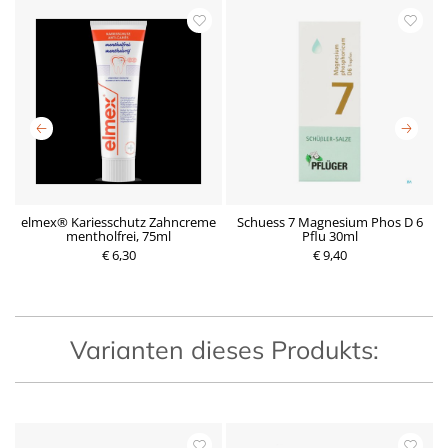
5
elmex® Kariesschutz Zahncreme
Schuess 7 Magnesium Phos D 6
mentholfrei, 75ml
Pflu 30ml
P
€ 6,30
r
€ 9,40
P
e
r
i
e
s
i
s
Varianten dieses Produkts: