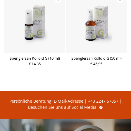
Spenglersan Kolloid G (10 ml)
Spenglersan Kolloid G (50 ml)
€ 14,35
€ 45,95
Persönliche Beratung:
E-Mail-Adresse
|
+43 2247 57057
|
Besuchen Sie uns auf Social Media: