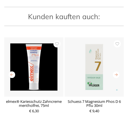
Kunden kauften auch:
5
elmex® Kariesschutz Zahncreme
Schuess 7 Magnesium Phos D 6
mentholfrei, 75ml
Pflu 30ml
P
€ 6,30
P
€ 9,40
r
r
e
e
i
i
s
s