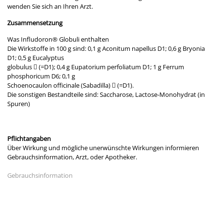
wenden Sie sich an Ihren Arzt.
Zusammensetzung
Was Infludoron® Globuli enthalten
Die Wirkstoffe in 100 g sind: 0,1 g Aconitum napellus D1; 0,6 g Bryonia
D1; 0,5 g Eucalyptus
globulus  (=D1); 0,4 g Eupatorium perfoliatum D1; 1 g Ferrum
phosphoricum D6; 0,1 g
Schoenocaulon officinale (Sabadilla)  (=D1).
Die sonstigen Bestandteile sind: Saccharose, Lactose-Monohydrat (in
Spuren)
Pflichtangaben
Über Wirkung und mögliche unerwünschte Wirkungen informieren
Gebrauchsinformation, Arzt, oder Apotheker.
Gebrauchsinformation